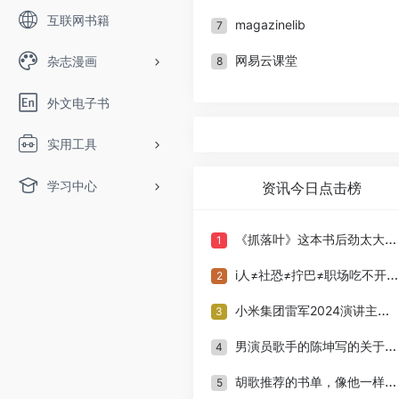
互联网书籍
magazinelib
7
网易云课堂
杂志漫画
8
外文电子书
实用工具
学习中心
资讯今日点击榜
《抓落叶》这本书后劲太大了！
1
i人≠社恐≠拧巴≠职场吃不开，终于有人替i人发声了！
2
小米集团雷军2024演讲主题《勇气》书单推荐
3
男演员歌手的陈坤写的关于西藏的书
4
胡歌推荐的书单，像他一样狠狠提升自己吧！
5