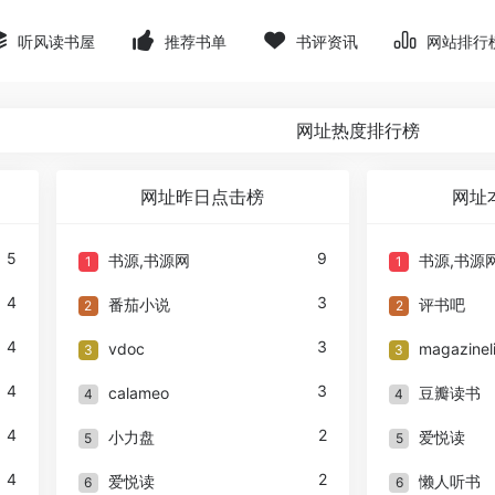
听风读书屋
推荐书单
书评资讯
网站排行
网址热度排行榜
网址昨日点击榜
网址
5
9
书源,书源网
书源,书源
1
1
4
3
番茄小说
评书吧
2
2
4
3
vdoc
magazinel
3
3
4
3
calameo
豆瓣读书
4
4
4
2
小力盘
爱悦读
5
5
4
2
爱悦读
懒人听书
6
6