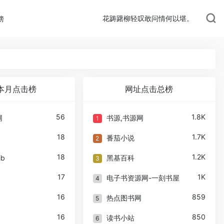
花踌躇柳轻叹敢问情何以堪。
榜
本月点击榜
网址点击总榜
56
1.8K
网
书源,书源网
1
18
1.7K
番茄小说
2
18
1.2K
ib
黑基百科
3
17
1K
电子书资源网-一刻书屋
4
16
859
热点图书网
5
16
850
读书小站
6