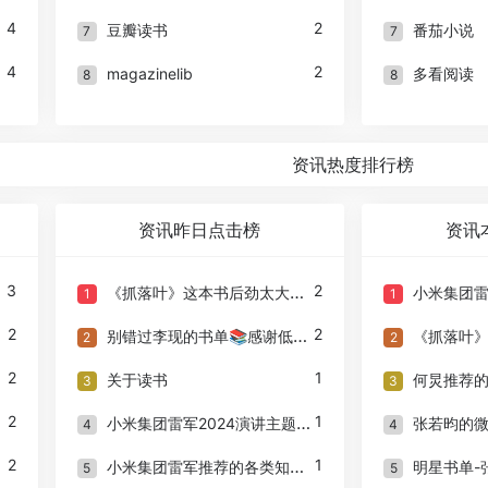
4
2
豆瓣读书
番茄小说
7
7
4
2
magazinelib
多看阅读
8
8
资讯热度排行榜
资讯昨日点击榜
资讯
3
2
《抓落叶》这本书后劲太大了！
小米集团雷军202
1
1
2
2
别错过李现的书单📚感谢低谷期读过的书
《抓落叶》
2
2
2
1
关于读书
何炅推荐的这6
3
3
2
1
小米集团雷军2024演讲主题《勇气》书单推荐
张若昀的微博都
4
4
2
1
小米集团雷军推荐的各类知识书单
明星书单-
5
5