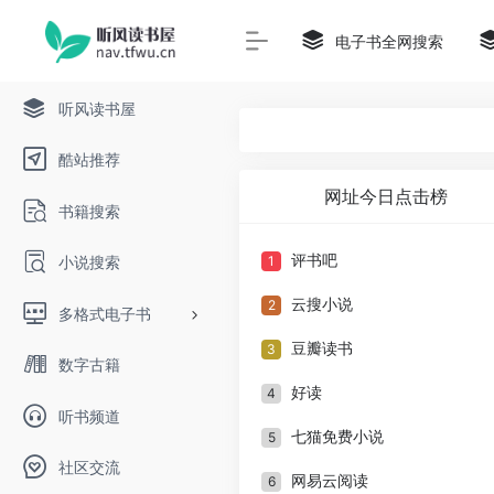
电子书全网搜索
听风读书屋
酷站推荐
网址今日点击榜
书籍搜索
评书吧
小说搜索
1
云搜小说
2
多格式电子书
豆瓣读书
3
数字古籍
好读
4
听书频道
七猫免费小说
5
社区交流
网易云阅读
6