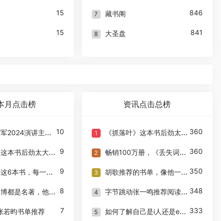
15
846
藏书阁
7
15
841
大圣盘
8
本月点击榜
资讯点击总榜
10
360
4演讲主题《勇气》书单推荐
《抓落叶》这本书后劲太大了！
1
9
360
这本书后劲太大了！
畅销100万册，《丢失词词典》简体中文版即将上市
2
9
350
本书，每一本都是经典的
胡歌推荐的书单，像他一样狠狠提升自己吧！
3
8
348
是名著，他读了多少书？
字节跳动张一鸣推荐阅读的书单
4
7
333
张若昀书单推荐
如何了解自己是i人还是e人？什么是i人e人？
5