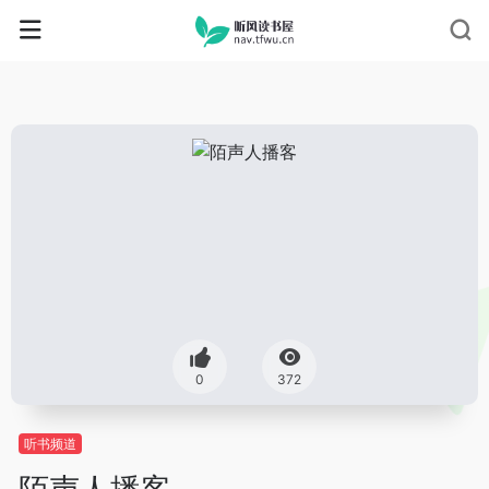
0
372
听书频道
陌声人播客