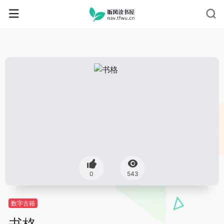
0
543
数字古籍
书格