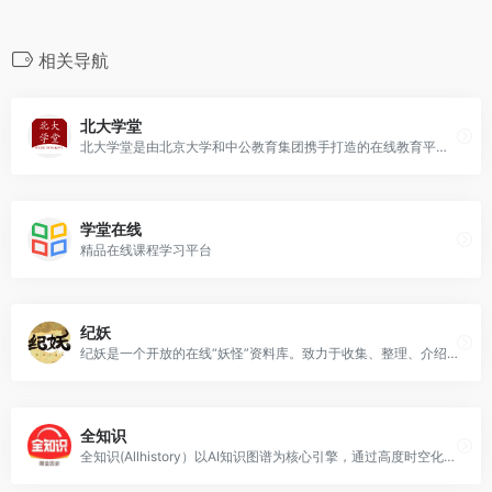
相关导航
北大学堂
北大学堂是由北京大学和中公教育集团携手打造的在线教育平台。课程体系全面服务社会多样化的学习需求，全面强化大学多层次的教育功能，全面传承北大百廿年的优良传统，开设公开课、精品课、训练营、证书课、经典课、兴趣课等系列课程，着力打造“线上北大”。
学堂在线
精品在线课程学习平台
纪妖
纪妖是一个开放的在线“妖怪”资料库。致力于收集、整理、介绍、分享古人文献中的“妖怪”。我们尽可能地收录古文献中的“妖怪”资料，让更多的人能够完整，系统地了解中国“妖怪”文化。
全知识
全知识(Allhistory）以AI知识图谱为核心引擎，通过高度时空化、关联化数据的方式构造及展现数字人文内容，尤其是历史知识。让用户沉浸在纵横开阔、左图右史的（历史、人文、社科等）知识海洋中。