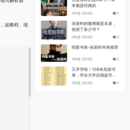
、缩写解析器
本都是经典的
2年前 (2024)
0
张若昀的微博都是名著，
源，如教程、练
他读了多少书？
2年前 (2024)
0
明星书单-张若昀书单推荐
2年前 (2024)
0
又开学啦！108本高质书
单，学生大学自我提升拒
绝内耗
2年前 (2024)
0