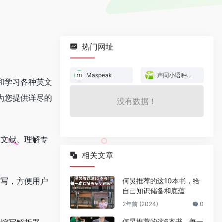
热门网址
Maspeak
声同小语种论坛
和学习各种英文
为您提供详尽的
没有数据！
文文献、理解专
相关文章
缩写，方便用户
何炅推荐的这10本书，给
自己知识储备和底蕴
2年前 (2024)
0
何炅推荐的这6本书，每一