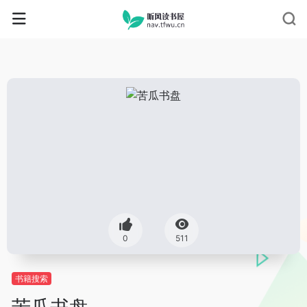
0
511
书籍搜索
苦瓜书盘