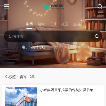
常用
搜索
工具
社区
生活
电子书网站导航
百度
Bing
Google
标签：雷军书单
小米集团雷军推荐的各类知识书单