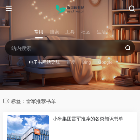
常用
搜索
工具
社区
生活
电子书网站导航
百度
Bing
Google
标签：雷军推荐书单
小米集团雷军推荐的各类知识书单