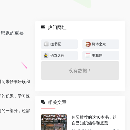
热门网址
常积累的重要
搬书匠
脚本之家
码农之家
书栈网
没有数据！
时间来仔细研读和
识的积累，学习速
相关文章
习的一部分，还需
何炅推荐的这10本书，给
自己知识储备和底蕴