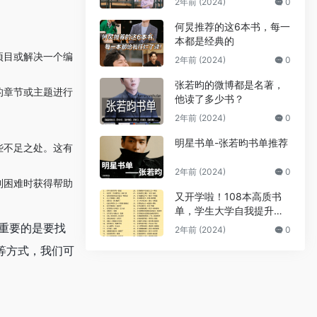
2年前 (2024)
0
何炅推荐的这6本书，每一
本都是经典的
项目或解决一个编
2年前 (2024)
0
张若昀的微博都是名著，
的章节或主题进行
他读了多少书？
2年前 (2024)
0
。
明星书单-张若昀书单推荐
些不足之处。这有
2年前 (2024)
0
到困难时获得帮助
又开学啦！108本高质书
单，学生大学自我提升拒
绝内耗
更重要的是要找
2年前 (2024)
0
等方式，我们可