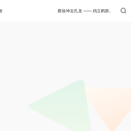
蔡徐坤去扎龙 —— 鸡立鹤群。
榜