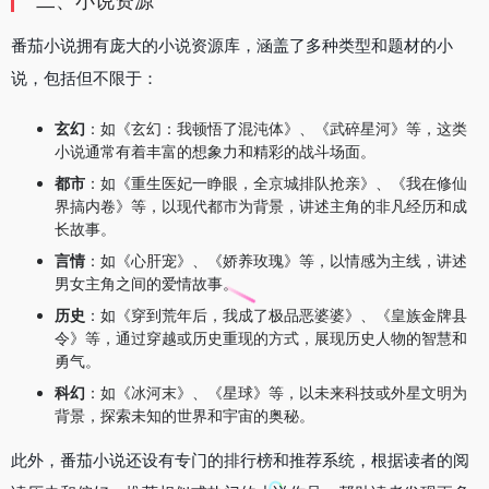
二、小说资源
番茄小说拥有庞大的小说资源库，涵盖了多种类型和题材的小
说，包括但不限于：
玄幻
：如《玄幻：我顿悟了混沌体》、《武碎星河》等，这类
小说通常有着丰富的想象力和精彩的战斗场面。
都市
：如《重生医妃一睁眼，全京城排队抢亲》、《我在修仙
界搞内卷》等，以现代都市为背景，讲述主角的非凡经历和成
长故事。
言情
：如《心肝宠》、《娇养玫瑰》等，以情感为主线，讲述
男女主角之间的爱情故事。
历史
：如《穿到荒年后，我成了极品恶婆婆》、《皇族金牌县
令》等，通过穿越或历史重现的方式，展现历史人物的智慧和
勇气。
科幻
：如《冰河末》、《星球》等，以未来科技或外星文明为
背景，探索未知的世界和宇宙的奥秘。
此外，番茄小说还设有专门的排行榜和推荐系统，根据读者的阅